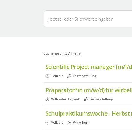
Jobtitel
Ort
oder
oder
Stichwort
Postleitzahl
eingeben
(Umkreis-
Suche)
Suchergebnis:
7
Treffer
Scientific Project manager (m/f/d
Teilzeit
Festanstellung
Präparator*in (m/w/d) für wirbel
Voll- oder Teilzeit
Festanstellung
Schulpraktikumswoche - Herbst 
Vollzeit
Praktikum