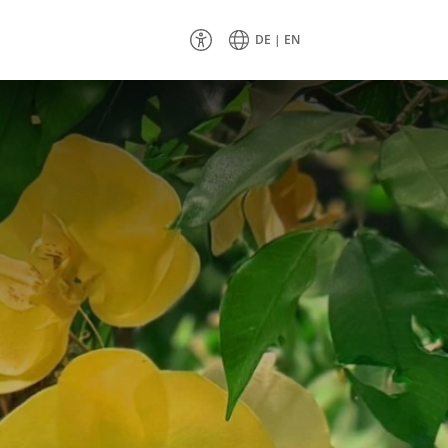
DE
EN
Barrierefreien
Modus
umschalten